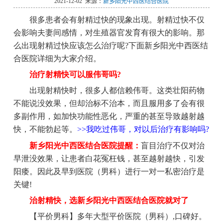
2021-12-02 来源：
新乡阳光中西医结合医院
很多患者会有射精过快的现象出现。射精过快不仅
会影响夫妻间感情，对生殖器官发育有很大的影响。那
么出现射精过快应该怎么治疗呢?下面新乡阳光中西医结
合医院详细为大家介绍。
治疗射精快可以服伟哥吗?
出现射精快时，很多人都信赖伟哥。这类壮阳药物
不能说没效果，但却治标不治本，而且服用多了会有很
多副作用，如加快功能性恶化，严重的甚至导致越射越
快，不能勃起等。
>>我吃过伟哥，对以后治疗有影响吗?
新乡阳光中西医结合医院提醒：
盲目治疗不仅对治
早泄没效果，让患者白花冤枉钱，甚至越射越快，引发
阳痿。因此及早到医院（男科）进行一对一私密治疗是
关键!
治射精快，选新乡阳光中西医结合医院就对了
【平价男科】多年大型平价医院（男科）,口碑好。