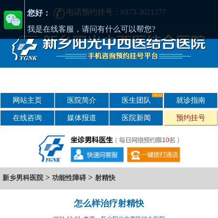
电话预约挂号：0373-3021377
在新乡哪家男科医院好?找正规医院-新乡阳光男科医院
您好：
我是在线客服，请问有什么可以帮您?
网站主页
医院简介
医生团队
就诊指南
在线咨询
媒体报道
医院新闻
预约挂号
>
>
新乡男科医院
功能性障碍
射精快
怎么样治疗射精快