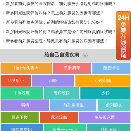
新乡看前列腺炎的医院排名：前列腺炎会引起射精时疼痛吗？
新乡阳光医院评价咋样？患上前列腺炎的因素有哪些？
新乡看前列腺炎医院：前列腺疼痛该如何预防比较好？
新乡阳光医院评价如何？精液异常是慢性前列腺炎的症状吗？
新乡看前列腺炎医院：导致患有前列腺炎的病因有哪些？
给自己自测疾病
治疗龟头瘙痒
早泄调理
阴囊潮湿
阴茎短小
阳痿
小便刺痛
手淫过度
射精过快
少精
弱精
前列腺增生
前列腺炎
尿道下裂
尿道流脓
龟头长东西
割包皮费用
睾丸一大一小
勃起不坚