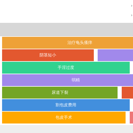
治疗龟头瘙痒
阴茎短小
手淫过度
弱精
尿道下裂
割包皮费用
包皮手术