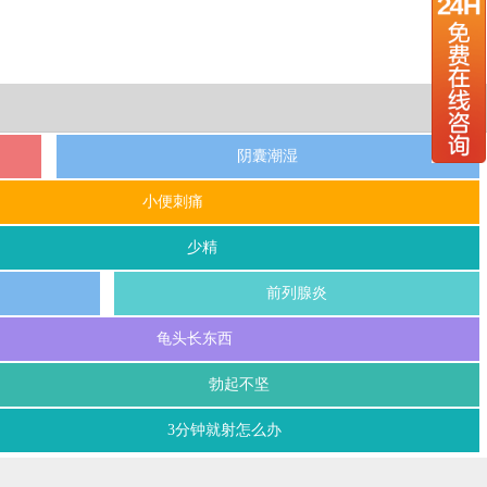
阴囊潮湿
小便刺痛
少精
前列腺炎
龟头长东西
勃起不坚
3分钟就射怎么办