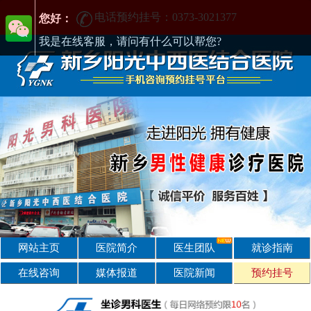
电话预约挂号：0373-3021377
电话预约挂号：0373-3021377
在新乡哪家男科医院好?找正规医院-新乡阳光男科医院
您好：
我是在线客服，请问有什么可以帮您?
网站主页
医院简介
医生团队
就诊指南
在线咨询
媒体报道
医院新闻
预约挂号