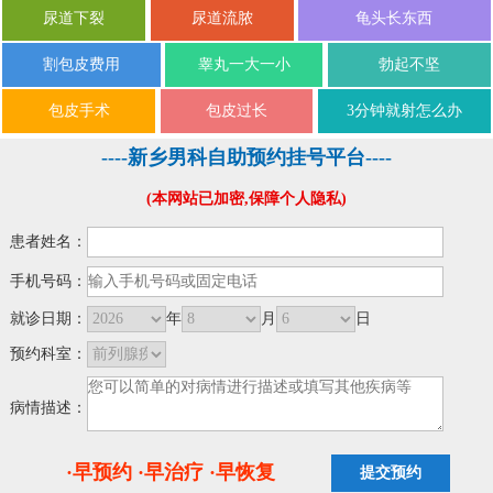
尿道下裂
尿道流脓
龟头长东西
割包皮费用
睾丸一大一小
勃起不坚
包皮手术
包皮过长
3分钟就射怎么办
----新乡男科自助预约挂号平台----
(本网站已加密,保障个人隐私)
患者姓名：
手机号码：
就诊日期：
年
月
日
预约科室：
病情描述：
·早预约 ·早治疗 ·早恢复