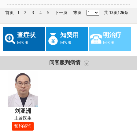
首页
1
2
3
4
5
下一页
末页
共
13
页
126
条
查症状
知费用
明治疗
问客服
问客服
问客服
问客服判病情
刘亚洲
主诊医生
预约咨询