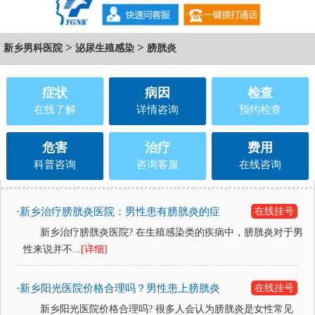
>
>
新乡男科医院
泌尿生殖感染
膀胱炎
症状
病因
检查
在线了解
详情咨询
预约检查
危害
治疗
费用
科普咨询
咨询客服
在线咨询
新乡治疗膀胱炎医院：男性患有膀胱炎的症
在线挂号
·
状有什么？
新乡治疗膀胱炎医院? 在生殖感染类的疾病中，膀胱炎对于男
性来说并不...
[详细]
新乡阳光医院价格合理吗？男性患上膀胱炎
在线挂号
·
是什么原因？
新乡阳光医院价格合理吗? 很多人会认为膀胱炎是女性常见