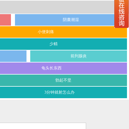
阴囊潮湿
小便刺痛
少精
前列腺炎
龟头长东西
勃起不坚
3分钟就射怎么办