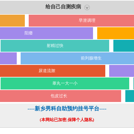
给自己自测疾病
早泄调理
阳痿
射精过快
前列腺增生
尿道流脓
睾丸一大一小
包皮过长
----新乡男科自助预约挂号平台----
(本网站已加密,保障个人隐私)