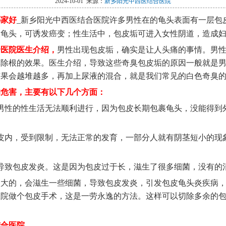
2024-10-01 来源：
新乡阳光中西医结合医院
哪家好
_新乡阳光中西医结合医院许多男性在的龟头表面有一层包
激龟头，可诱发癌变；性生活中，包皮垢可进入女性阴道，造成
合医院医生介绍，
男性出现包皮垢，确实是让人头痛的事情。男
草除根的效果。医生介绍，导致这些奇臭包皮垢的原因一般就是
结果会越堆越多，再加上尿液的混合，就是我们常见的白色奇臭
的危害，主要有以下几个方面：
男性的性生活无法顺利进行，因为包皮长期包裹龟头，没能得到
皮内，受到限制，无法正常的发育，一部分人就有阴茎短小的现
导致包皮发炎。这是因为包皮过于长，滋生了很多细菌，没有的
很大的，会滋生一些细菌，导致包皮发炎，引发包皮龟头炎疾病
医院做个包皮手术，这是一劳永逸的方法。这样可以切除多余的
结合
医院