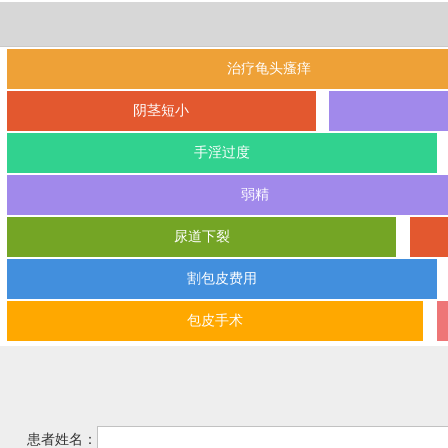
治疗龟头瘙痒
阴茎短小
手淫过度
弱精
尿道下裂
割包皮费用
包皮手术
患者姓名：