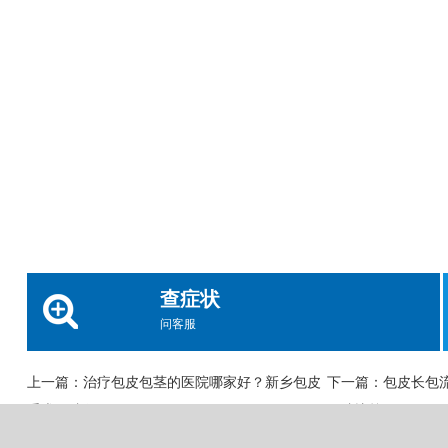
查症状
问客服
上一篇：
治疗包皮包茎的医院哪家好？新乡包皮
下一篇：
包皮长包
手术医院哪好
医院比较好