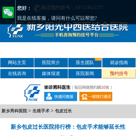
电话预约挂号：0373-3021377
在新乡哪家男科医院好?找正规医院-新乡阳光男科医院
您好：
我是在线客服，请问有什么可以帮您?
网站主页
医院简介
医生团队
就诊指南
在线咨询
媒体报道
医院新闻
预约挂号
>
>
新乡男科医院
生殖手术
包皮过长
新乡包皮过长医院排行榜：包皮手术能够延长性