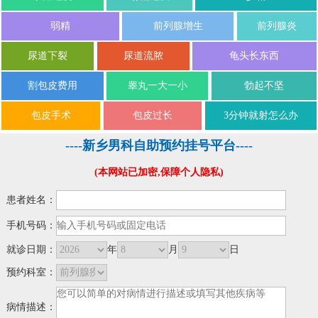
弱精
前列腺增生
前列腺炎
尿道下裂
尿道流脓
龟头长东西
割包皮费用
睾丸一大一小
勃起不坚
包皮手术
包皮过长
3分钟就射怎么办
----新乡男科自助预约挂号平台----
(本网站已加密,保障个人隐私)
患者姓名：
手机号码：
就诊日期：
年
月
日
预约科室：
病情描述：